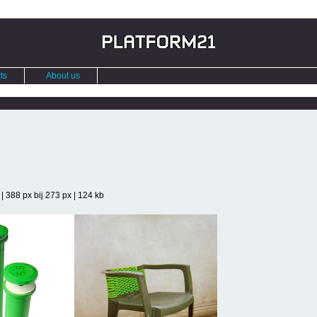
ts
About us
| 388 px bij 273 px | 124 kb