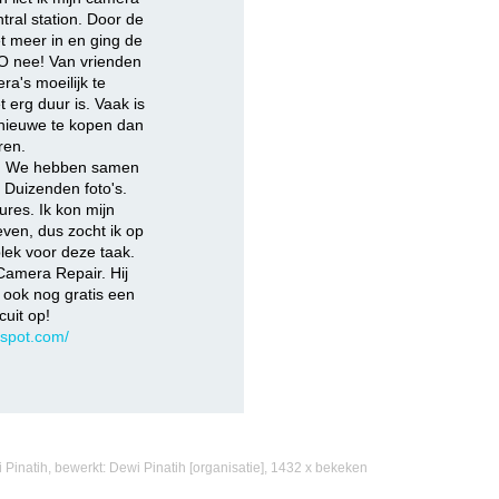
tral station. Door de
et meer in en ging de
O nee! Van vrienden
ra's moeilijk te
t erg duur is. Vaak is
nieuwe te kopen dan
ren.
a. We hebben samen
Duizenden foto's.
res. Ik kon mijn
ven, dus zocht ik op
plek voor deze taak.
Camera Repair. Hij
e ook nog gratis een
cuit op!
gspot.com/
 Pinatih
, bewerkt:
Dewi Pinatih
[organisatie]
, 1432 x bekeken