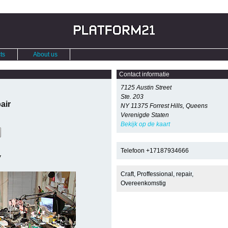
ts
About us
Contact informatie
7125 Austin Street
Ste. 203
air
NY 11375
Forrest Hills, Queens
Verenigde Staten
Bekijk op de kaart
Telefoon
+17187934666
y
Craft
,
Proffessional
,
repair
,
Overeenkomstig