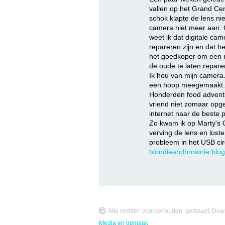
vallen op het Grand Cen
schok klapte de lens ni
camera niet meer aan. 
weet ik dat digitale came
repareren zijn en dat he
het goedkoper om een 
de oude te laten repare
Ik hou van mijn camer
een hoop meegemaakt. 
Honderden food adventu
vriend niet zomaar opge
internet naar de beste 
Zo kwam ik op Marty's 
verving de lens en lost
probleem in het USB cir
blondieandbrownie.blo
Alle rechten voorbehouden
gemaakt:
Dewi
Media en opmaak