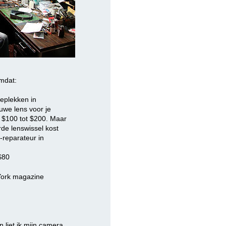
mdat:
ieplekken in
uwe lens voor je
w $100 tot $200. Maar
de lenswissel kost
s-reparateur in
$80
York magazine
 liet ik mijn camera