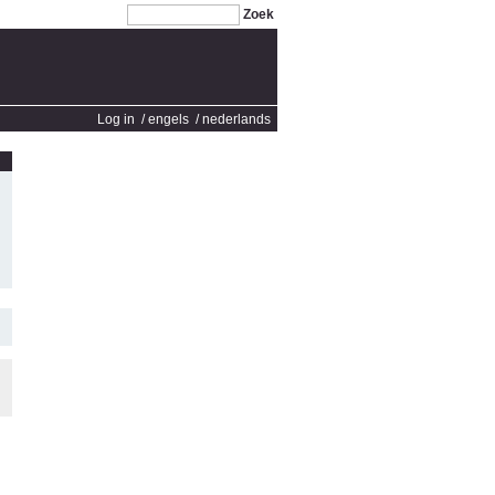
Zoek
Log in
/ engels
/ nederlands