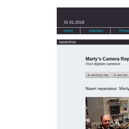
31.01.2018
Home
Kalender
Projec
repairshop
Marty's Camera Rep
Voor digitale camera's
Ik werk(te) hier
Ik ben fan
Naam reparateur: Mart