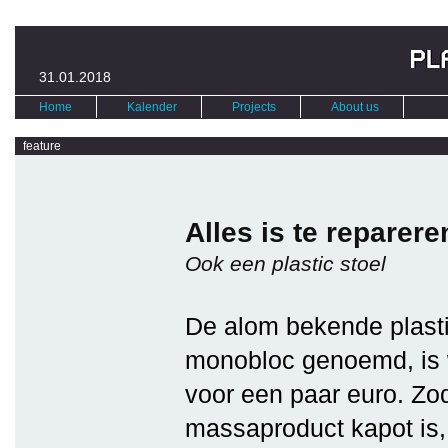
31.01.2018
Home
Kalender
Projects
About us
feature
Alles is te reparere
Ook een plastic stoel
De alom bekende plasti
monobloc genoemd, is 
voor een paar euro. Zod
massaproduct kapot is,